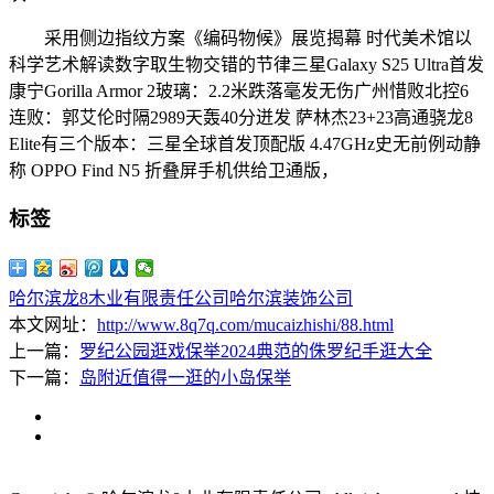
采用侧边指纹方案《编码物候》展览揭幕 时代美术馆以
科学艺术解读数字取生物交错的节律三星Galaxy S25 Ultra首发
康宁Gorilla Armor 2玻璃：2.2米跌落毫发无伤广州惜败北控6
连败：郭艾伦时隔2989天轰40分迸发 萨林杰23+23高通骁龙8
Elite有三个版本：三星全球首发顶配版 4.47GHz史无前例动静
称 OPPO Find N5 折叠屏手机供给卫通版，
标签
哈尔滨龙8木业有限责任公司
哈尔滨装饰公司
本文网址：
http://www.8q7q.com/mucaizhishi/88.html
上一篇：
罗纪公园逛戏保举2024典范的侏罗纪手逛大全
下一篇：
岛附近值得一逛的小岛保举