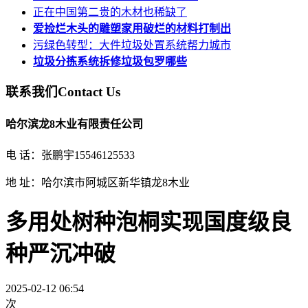
正在中国第二贵的木材也稀缺了
爱捡烂木头的雕塑家用破烂的材料打制出
污绿色转型：大件垃圾处置系统帮力城市
垃圾分拣系统拆修垃圾包罗哪些
联系我们
Contact Us
哈尔滨龙8木业有限责任公司
电 话：张鹏宇15546125533
地 址：哈尔滨市阿城区新华镇龙8木业
多用处树种泡桐实现国度级良
种严沉冲破
2025-02-12 06:54
次