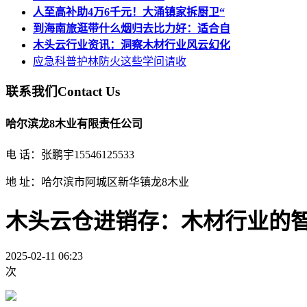
人至高补助4万6千元！大涌镇家拆厨卫“
到海南旅逛带什么烟归去比力好：适合自
木头云行业资讯：洞察木材行业风云幻化
应急科普护林防火这些学问请收
联系我们
Contact Us
哈尔滨龙8木业有限责任公司
电 话：张鹏宇15546125533
地 址：哈尔滨市阿城区新华镇龙8木业
木头云仓进销存：木材行业的
2025-02-11 06:23
次