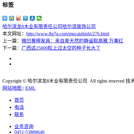
标签
哈尔滨龙8木业有限责任公司
哈尔滨装饰公司
本文网址：
http://www.8q7q.com/mucaizhishi/276.html
上一篇：
微凹黄檀家具：来自卑天然的静谧取高雅 万事红
下一篇：
广西这25000粒上过太空的种子长大了
Copyright © 哈尔滨龙8木业有限责任公司 All rights reserved
技
网站地图
|
XML
首页
电话
联系
业务咨询
0451-53888646