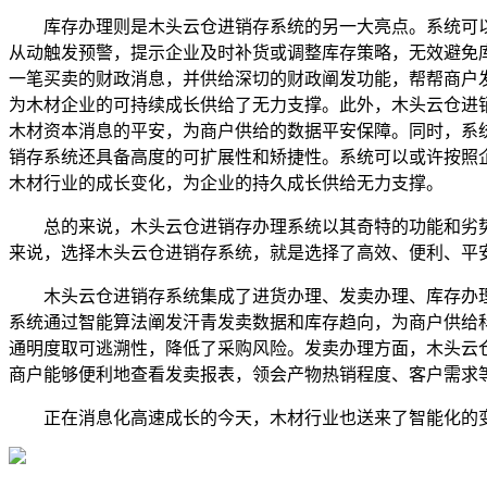
库存办理则是木头云仓进销存系统的另一大亮点。系统可以
从动触发预警，提示企业及时补货或调整库存策略，无效避免
一笔买卖的财政消息，并供给深切的财政阐发功能，帮帮商户
为木材企业的可持续成长供给了无力支撑。此外，木头云仓进
木材资本消息的平安，为商户供给的数据平安保障。同时，系
销存系统还具备高度的可扩展性和矫捷性。系统可以或许按照
木材行业的成长变化，为企业的持久成长供给无力支撑。
总的来说，木头云仓进销存办理系统以其奇特的功能和劣势
来说，选择木头云仓进销存系统，就是选择了高效、便利、平
木头云仓进销存系统集成了进货办理、发卖办理、库存办理
系统通过智能算法阐发汗青发卖数据和库存趋向，为商户供给
通明度取可逃溯性，降低了采购风险。发卖办理方面，木头云
商户能够便利地查看发卖报表，领会产物热销程度、客户需求
正在消息化高速成长的今天，木材行业也送来了智能化的变