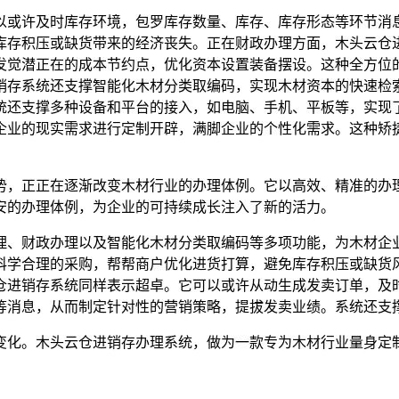
或许及时库存环境，包罗库存数量、库存、库存形态等环节消息
库存积压或缺货带来的经济丧失。正在财政办理方面，木头云仓
发觉潜正在的成本节约点，优化资本设置装备摆设。这种全方位
销存系统还支撑智能化木材分类取编码，实现木材资本的快速检
统还支撑多种设备和平台的接入，如电脑、手机、平板等，实现
企业的现实需求进行定制开辟，满脚企业的个性化需求。这种矫
，正正在逐渐改变木材行业的办理体例。它以高效、精准的办理
安的办理体例，为企业的可持续成长注入了新的活力。
、财政办理以及智能化木材分类取编码等多项功能，为木材企业
科学合理的采购，帮帮商户优化进货打算，避免库存积压或缺货
仓进销存系统同样表示超卓。它可以或许从动生成发卖订单，及
等消息，从而制定针对性的营销策略，提拔发卖业绩。系统还支
化。木头云仓进销存办理系统，做为一款专为木材行业量身定